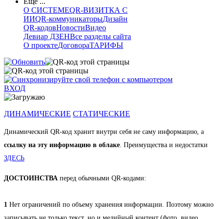
Еще ...
О СИСТЕМЕ
QR-ВИЗИТКА С
ИИ
QR-коммуникаторы
Дизайн
QR-кодов
Новости
Видео
Девиар ДЗЕН
Все разделы сайта
О проекте
Договора
ТАРИФЫ
ВХОД
ДИНАМИЧЕСКИЕ
СТАТИЧЕСКИЕ
Динамический QR-код хранит внутри себя не саму информацию, а
ссылку на эту информацию в облаке
. Преимущества и недостатки
ЗДЕСЬ
ДОСТОИНСТВА
перед обычными QR-кодами:
1
Нет ограничений по объему хранения информации. Поэтому можно
записывать не только текст, но и медийный контент (фото, видео,