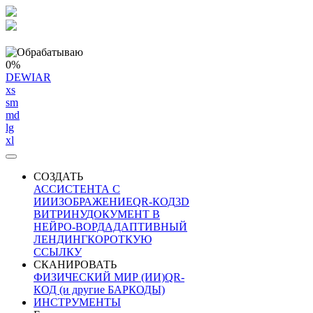
0%
DEWIAR
xs
sm
md
lg
xl
СОЗДАТЬ
АССИСТЕНТА С
ИИ
ИЗОБРАЖЕНИЕ
QR-КОД
3D
ВИТРИНУ
ДОКУМЕНТ В
НЕЙРО-ВОРД
АДАПТИВНЫЙ
ЛЕНДИНГ
КОРОТКУЮ
ССЫЛКУ
СКАНИРОВАТЬ
ФИЗИЧЕСКИЙ МИР (ИИ)
QR-
КОД (и другие БАРКОДЫ)
ИНСТРУМЕНТЫ