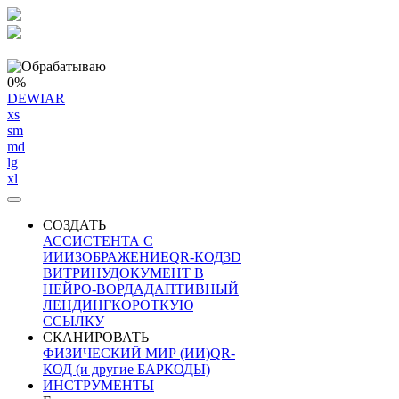
0%
DEWIAR
xs
sm
md
lg
xl
СОЗДАТЬ
АССИСТЕНТА С
ИИ
ИЗОБРАЖЕНИЕ
QR-КОД
3D
ВИТРИНУ
ДОКУМЕНТ В
НЕЙРО-ВОРД
АДАПТИВНЫЙ
ЛЕНДИНГ
КОРОТКУЮ
ССЫЛКУ
СКАНИРОВАТЬ
ФИЗИЧЕСКИЙ МИР (ИИ)
QR-
КОД (и другие БАРКОДЫ)
ИНСТРУМЕНТЫ