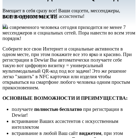
Вмещает в себя сразу все! Ваши соцсети, мессенджеры,
платежные системы и ИИ ассистенты!
ВСЕ В ОДНОМ МЕСТЕ
На современного человека сегодня приходится не менее 7
мессенджеров и социальных сетей. Пора навести во всем этом
порядок!
Соберите все свои Интернет и социальные активности в
одном месте, при этом покажите все это ярко и красиво. При
регистрации в Dewiar Вы автоматически получаете себе
такую вот цифровую визитку = универсальный
мультимодальный QR-код под все задачи! Это же решение
легко "зашить" в NFC карточки или изделия чтобы
открываться на смартфоне любого человека одним простым
прикосновением.
ОСНОВНЫЕ ВОЗМОЖНОСТИ И ПРЕИМУЩЕСТВА:
получаете
полностью бесплатно
при регистрации в
Dewiar!
встраивание Ваших ассистентов с искусственным
интеллектом
встраивание в любой Ваш сайт
виджетом
, при этом