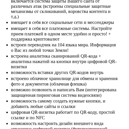
включается система защиты Вашего сайта от
различных атак (встроены специальные защитные
механизмы от скликиваний, воровства контента и
т.д.)
вмещает в себя все социальные сети и мессенджеры
вмещает в себя все платежные системы. Настройте
прием платежей в одном месте удобно и просто! +
поддержка криптовалют
встроен переводчик на 104 языка мира. Информация
о Вас из любой точки Земли!
встроена аналитика сканирований QR-кода +
аналитика нажатий на кнопки внутри цифровой QR-
визитки
возможность вставки других QR-кодов внутрь
встроено облачное хранилище для обмена и хранения
фото и документов (облачная флешка)
возможно позвонить и написать Вам (интегрирована
защищенная пиринговая система видеосвязи)
возможность самому создать нужные кнопки, и
добавить любые сайты и ссылки
цифровая QR-визитка работает по QR-коду, простой
ссылке и по NFC
возможность настроить дизайн внешнего вида
странички цифровой визитки (футуристический