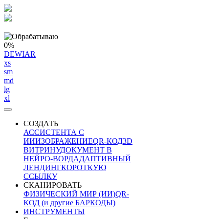
0%
DEWIAR
xs
sm
md
lg
xl
СОЗДАТЬ
АССИСТЕНТА С
ИИ
ИЗОБРАЖЕНИЕ
QR-КОД
3D
ВИТРИНУ
ДОКУМЕНТ В
НЕЙРО-ВОРД
АДАПТИВНЫЙ
ЛЕНДИНГ
КОРОТКУЮ
ССЫЛКУ
СКАНИРОВАТЬ
ФИЗИЧЕСКИЙ МИР (ИИ)
QR-
КОД (и другие БАРКОДЫ)
ИНСТРУМЕНТЫ