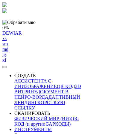
0%
DEWIAR
xs
sm
md
lg
xl
СОЗДАТЬ
АССИСТЕНТА С
ИИ
ИЗОБРАЖЕНИЕ
QR-КОД
3D
ВИТРИНУ
ДОКУМЕНТ В
НЕЙРО-ВОРД
АДАПТИВНЫЙ
ЛЕНДИНГ
КОРОТКУЮ
ССЫЛКУ
СКАНИРОВАТЬ
ФИЗИЧЕСКИЙ МИР (ИИ)
QR-
КОД (и другие БАРКОДЫ)
ИНСТРУМЕНТЫ