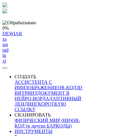
0%
DEWIAR
xs
sm
md
lg
xl
СОЗДАТЬ
АССИСТЕНТА С
ИИ
ИЗОБРАЖЕНИЕ
QR-КОД
3D
ВИТРИНУ
ДОКУМЕНТ В
НЕЙРО-ВОРД
АДАПТИВНЫЙ
ЛЕНДИНГ
КОРОТКУЮ
ССЫЛКУ
СКАНИРОВАТЬ
ФИЗИЧЕСКИЙ МИР (ИИ)
QR-
КОД (и другие БАРКОДЫ)
ИНСТРУМЕНТЫ