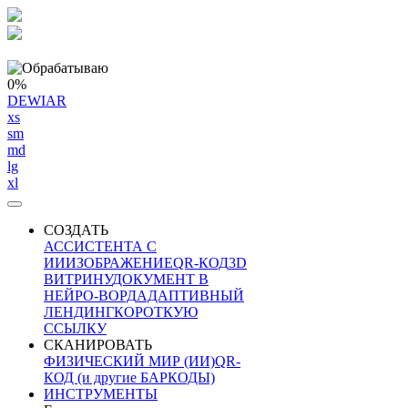
0%
DEWIAR
xs
sm
md
lg
xl
СОЗДАТЬ
АССИСТЕНТА С
ИИ
ИЗОБРАЖЕНИЕ
QR-КОД
3D
ВИТРИНУ
ДОКУМЕНТ В
НЕЙРО-ВОРД
АДАПТИВНЫЙ
ЛЕНДИНГ
КОРОТКУЮ
ССЫЛКУ
СКАНИРОВАТЬ
ФИЗИЧЕСКИЙ МИР (ИИ)
QR-
КОД (и другие БАРКОДЫ)
ИНСТРУМЕНТЫ