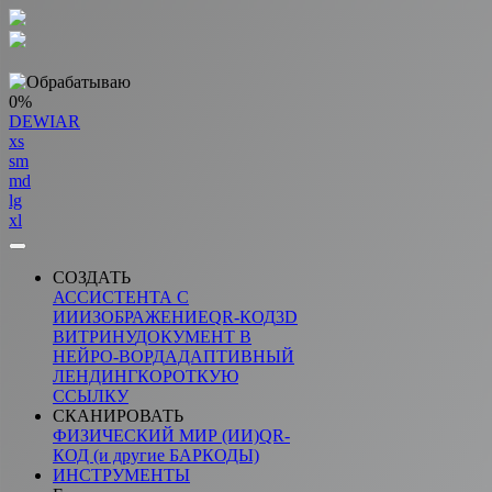
0%
DEWIAR
xs
sm
md
lg
xl
СОЗДАТЬ
АССИСТЕНТА С
ИИ
ИЗОБРАЖЕНИЕ
QR-КОД
3D
ВИТРИНУ
ДОКУМЕНТ В
НЕЙРО-ВОРД
АДАПТИВНЫЙ
ЛЕНДИНГ
КОРОТКУЮ
ССЫЛКУ
СКАНИРОВАТЬ
ФИЗИЧЕСКИЙ МИР (ИИ)
QR-
КОД (и другие БАРКОДЫ)
ИНСТРУМЕНТЫ