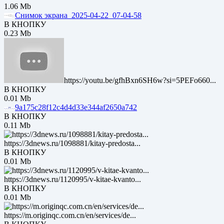
1.06 Mb
Снимок экрана_2025-04-22_07-04-58
В КНОПКУ
0.23 Mb
https://youtu.be/gfhBxn6SH6w?si=5PEFo660...
В КНОПКУ
0.01 Mb
9a175c28f12c4d4d33e344af2650a742
В КНОПКУ
0.11 Mb
https://3dnews.ru/1098881/kitay-predosta...
В КНОПКУ
0.01 Mb
https://3dnews.ru/1120995/v-kitae-kvanto...
В КНОПКУ
0.01 Mb
https://m.originqc.com.cn/en/services/de...