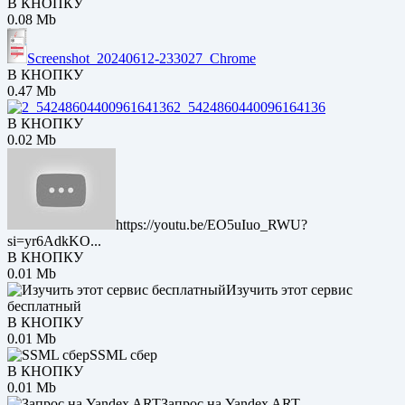
В КНОПКУ
0.08 Mb
Screenshot_20240612-233027_Chrome
В КНОПКУ
0.47 Mb
2_5424860440096164136
В КНОПКУ
0.02 Mb
https://youtu.be/EO5uIuo_RWU?
si=yr6AdkKO...
В КНОПКУ
0.01 Mb
Изучить этот сервис
бесплатный
В КНОПКУ
0.01 Mb
SSML сбер
В КНОПКУ
0.01 Mb
Запрос на Yandex ART