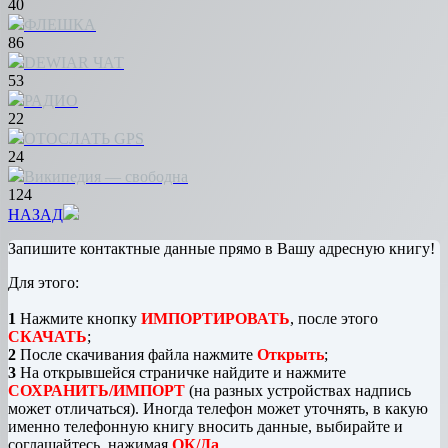
40
ФЛЕШКА
86
DEWIAR ЧАТ
53
РАДИО
22
ОТОСЛАТЬ GPS
24
Википедия — свободна
124
НАЗАД
Запишите контактные данные прямо в Вашу адресную книгу!
Для этого:
1
Нажмите кнопку
ИМПОРТИРОВАТЬ
, после этого
СКАЧАТЬ
;
2
После скачивания файла нажмите
Открыть
;
3
На открывшейся страничке найдите и нажмите
СОХРАНИТЬ/ИМПОРТ
(на разных устройствах надпись
может отличаться). Иногда телефон может уточнять, в какую
именно телефонную книгу вносить данные, выбирайте и
соглашайтесь, нажимая
ОК/Да
.