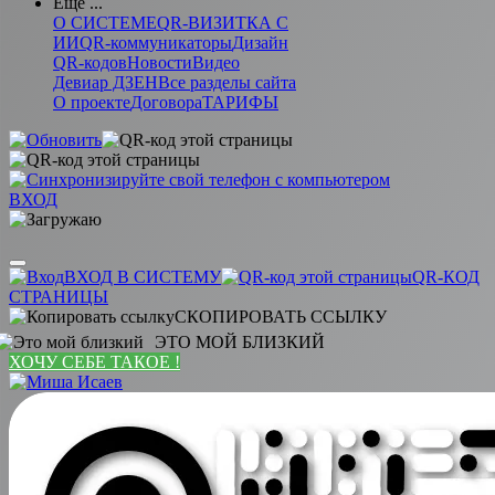
Еще ...
О СИСТЕМЕ
QR-ВИЗИТКА С
ИИ
QR-коммуникаторы
Дизайн
QR-кодов
Новости
Видео
Девиар ДЗЕН
Все разделы сайта
О проекте
Договора
ТАРИФЫ
ВХОД
ВХОД В СИСТЕМУ
QR-КОД
СТРАНИЦЫ
СКОПИРОВАТЬ ССЫЛКУ
ЭТО МОЙ БЛИЗКИЙ
ХОЧУ СЕБЕ ТАКОЕ !