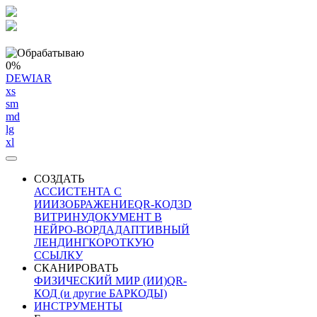
0%
DEWIAR
xs
sm
md
lg
xl
СОЗДАТЬ
АССИСТЕНТА С
ИИ
ИЗОБРАЖЕНИЕ
QR-КОД
3D
ВИТРИНУ
ДОКУМЕНТ В
НЕЙРО-ВОРД
АДАПТИВНЫЙ
ЛЕНДИНГ
КОРОТКУЮ
ССЫЛКУ
СКАНИРОВАТЬ
ФИЗИЧЕСКИЙ МИР (ИИ)
QR-
КОД (и другие БАРКОДЫ)
ИНСТРУМЕНТЫ