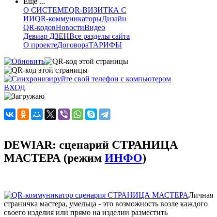
Еще ...
О СИСТЕМЕ
QR-ВИЗИТКА С
ИИ
QR-коммуникаторы
Дизайн
QR-кодов
Новости
Видео
Девиар ДЗЕН
Все разделы сайта
О проекте
Договора
ТАРИФЫ
ВХОД
DEWIAR: сценарий СТРАНИЦА
МАСТЕРА (режим
ИНФО
)
Личная
страничка мастера, умельца - это возможность возле каждого
своего изделия или прямо на изделии разместить