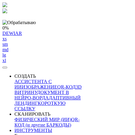
0%
DEWIAR
xs
sm
md
lg
xl
СОЗДАТЬ
АССИСТЕНТА С
ИИ
ИЗОБРАЖЕНИЕ
QR-КОД
3D
ВИТРИНУ
ДОКУМЕНТ В
НЕЙРО-ВОРД
АДАПТИВНЫЙ
ЛЕНДИНГ
КОРОТКУЮ
ССЫЛКУ
СКАНИРОВАТЬ
ФИЗИЧЕСКИЙ МИР (ИИ)
QR-
КОД (и другие БАРКОДЫ)
ИНСТРУМЕНТЫ