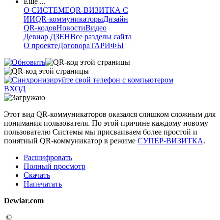
Еще ...
О СИСТЕМЕ
QR-ВИЗИТКА С
ИИ
QR-коммуникаторы
Дизайн
QR-кодов
Новости
Видео
Девиар ДЗЕН
Все разделы сайта
О проекте
Договора
ТАРИФЫ
ВХОД
Этот вид QR-коммуникаторов оказался слишком сложным для
понимания пользователя. По этой причине каждому новому
пользователю Системы мы присваиваем более простой и
понятный QR-коммуникатор в режиме
СУПЕР-ВИЗИТКА
.
Расшифровать
Полный просмотр
Скачать
Напечатать
Dewiar.com
©