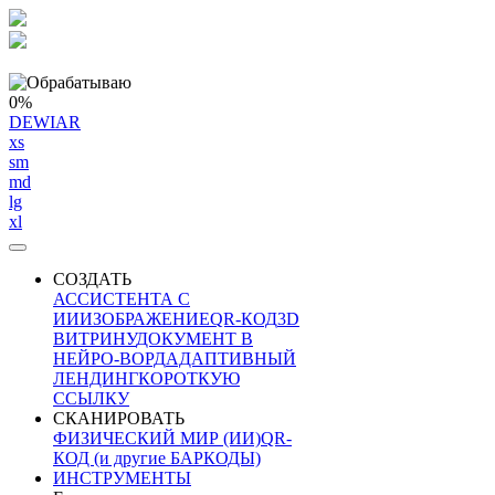
0%
DEWIAR
xs
sm
md
lg
xl
СОЗДАТЬ
АССИСТЕНТА С
ИИ
ИЗОБРАЖЕНИЕ
QR-КОД
3D
ВИТРИНУ
ДОКУМЕНТ В
НЕЙРО-ВОРД
АДАПТИВНЫЙ
ЛЕНДИНГ
КОРОТКУЮ
ССЫЛКУ
СКАНИРОВАТЬ
ФИЗИЧЕСКИЙ МИР (ИИ)
QR-
КОД (и другие БАРКОДЫ)
ИНСТРУМЕНТЫ