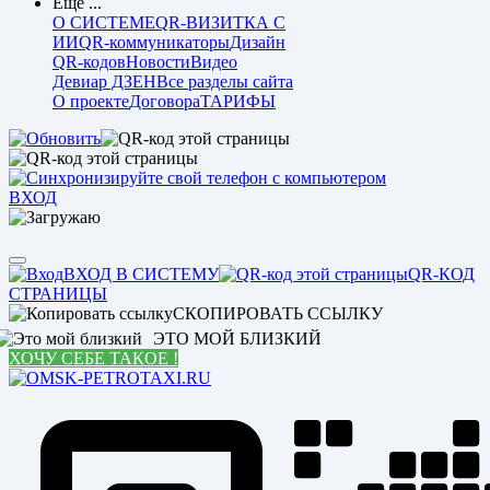
Еще ...
О СИСТЕМЕ
QR-ВИЗИТКА С
ИИ
QR-коммуникаторы
Дизайн
QR-кодов
Новости
Видео
Девиар ДЗЕН
Все разделы сайта
О проекте
Договора
ТАРИФЫ
ВХОД
ВХОД В СИСТЕМУ
QR-КОД
СТРАНИЦЫ
СКОПИРОВАТЬ ССЫЛКУ
ЭТО МОЙ БЛИЗКИЙ
ХОЧУ СЕБЕ ТАКОЕ !