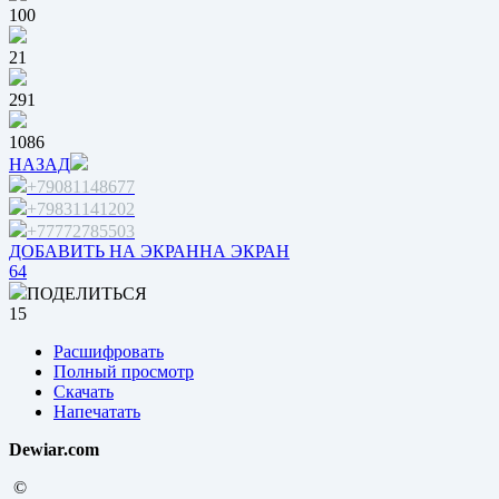
100
21
291
1086
НАЗАД
+79081148677
+79831141202
+77772785503
ДОБАВИТЬ НА ЭКРАН
НА ЭКРАН
64
ПОДЕЛИТЬСЯ
15
Расшифровать
Полный просмотр
Скачать
Напечатать
Dewiar.com
©