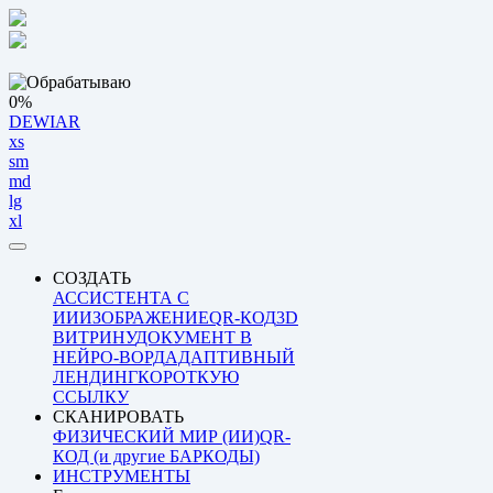
0%
DEWIAR
xs
sm
md
lg
xl
СОЗДАТЬ
АССИСТЕНТА С
ИИ
ИЗОБРАЖЕНИЕ
QR-КОД
3D
ВИТРИНУ
ДОКУМЕНТ В
НЕЙРО-ВОРД
АДАПТИВНЫЙ
ЛЕНДИНГ
КОРОТКУЮ
ССЫЛКУ
СКАНИРОВАТЬ
ФИЗИЧЕСКИЙ МИР (ИИ)
QR-
КОД (и другие БАРКОДЫ)
ИНСТРУМЕНТЫ