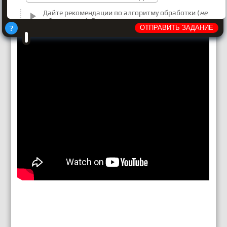
Дайте рекомендации по алгоритму обработки (
не
обязательно
). Это скорректирует саму модель
?
поведения нейросети, повлияет на алгоритм обработки
ОТПРАВИТЬ ЗАДАНИЕ
данных
Исключите ненужное, запретив темы или слова (
не
обязательно
). Опишите или перечислите то, чего бы
НЕ хотели получить в ответ (негативные промты).
Формат ответа (
не обязательно
). Задайте размер,
стиль, обобщение полученных данных
Перевести
введенный русский
текст на английский, и
полученный ответ
Шаг за шагом
вернуть на русском
Разбить на абзацы
В виде номерованного списка
В виде таблицы
Любого размера
Краткий текст
Статья среднего размера
Развернутое описание
Конкретное количество слов: