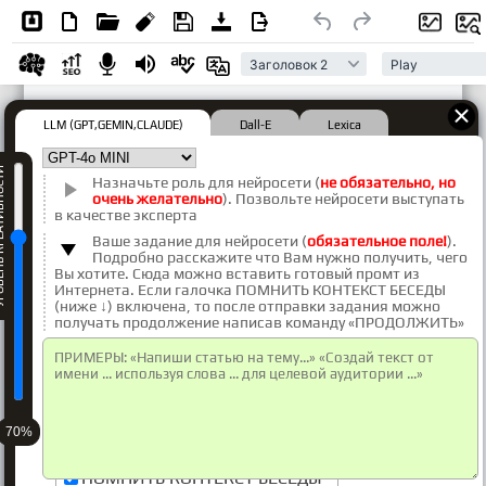
Заголовок 2
Play
LLM (GPT,GEMIN,CLAUDE)
Dall-E
Lexica
ЕАТИВНОСТИ
Назначьте роль для нейросети (
не обязательно, но
очень желательно
). Позвольте нейросети выступать
в качестве эксперта
Ваше задание для нейросети (
обязательное поле!
).
Подробно расскажите что Вам нужно получить, чего
Вы хотите. Сюда можно вставить готовый промт из
Интернета. Если галочка ПОМНИТЬ КОНТЕКСТ БЕСЕДЫ
(ниже ↓) включена, то после отправки задания можно
получать продолжение написав команду «ПРОДОЛЖИТЬ»
ПОМНИТЬ КОНТЕКСТ БЕСЕДЫ