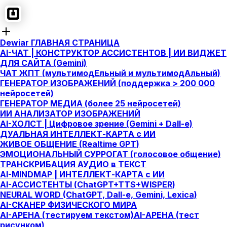
Dewiar ГЛАВНАЯ СТРАНИЦА
AI-ЧАТ | КОНСТРУКТОР АССИСТЕНТОВ | ИИ ВИДЖЕТ
ДЛЯ САЙТА (Gemini)
ЧАТ ЖПТ (мультимодЕльный и мультимодАльный)
ГЕНЕРАТОР ИЗОБРАЖЕНИЙ (поддержка > 200 000
нейросетей)
ГЕНЕРАТОР МЕДИА (более 25 нейросетей)
ИИ АНАЛИЗАТОР ИЗОБРАЖЕНИЙ
AI-ХОЛСТ | Цифровое зрение (Gemini + Dall-e)
ДУАЛЬНАЯ ИНТЕЛЛЕКТ-КАРТА c ИИ
ЖИВОЕ ОБЩЕНИЕ (Realtime GPT)
ЭМОЦИОНАЛЬНЫЙ СУРРОГАТ (голосовое общение)
ТРАНСКРИБАЦИЯ АУДИО в ТЕКСТ
AI-MINDMAP | ИНТЕЛЛЕКТ-КАРТА c ИИ
AI-АССИСТЕНТЫ (ChatGPT+TTS+WISPER)
NEURAL WORD (ChatGPT, Dall-e, Gemini, Lexica)
AI-СКАНЕР ФИЗИЧЕСКОГО МИРА
AI-АРЕНА (тестируем текстом)
AI-АРЕНА (тест
рисунком)