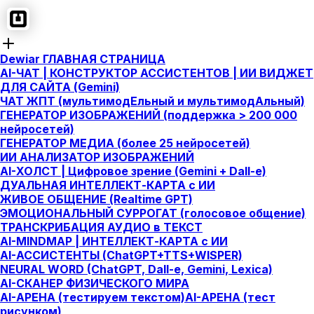
Dewiar ГЛАВНАЯ СТРАНИЦА
AI-ЧАТ | КОНСТРУКТОР АССИСТЕНТОВ | ИИ ВИДЖЕТ
ДЛЯ САЙТА (Gemini)
ЧАТ ЖПТ (мультимодЕльный и мультимодАльный)
ГЕНЕРАТОР ИЗОБРАЖЕНИЙ (поддержка > 200 000
нейросетей)
ГЕНЕРАТОР МЕДИА (более 25 нейросетей)
ИИ АНАЛИЗАТОР ИЗОБРАЖЕНИЙ
AI-ХОЛСТ | Цифровое зрение (Gemini + Dall-e)
ДУАЛЬНАЯ ИНТЕЛЛЕКТ-КАРТА c ИИ
ЖИВОЕ ОБЩЕНИЕ (Realtime GPT)
ЭМОЦИОНАЛЬНЫЙ СУРРОГАТ (голосовое общение)
ТРАНСКРИБАЦИЯ АУДИО в ТЕКСТ
AI-MINDMAP | ИНТЕЛЛЕКТ-КАРТА c ИИ
AI-АССИСТЕНТЫ (ChatGPT+TTS+WISPER)
NEURAL WORD (ChatGPT, Dall-e, Gemini, Lexica)
AI-СКАНЕР ФИЗИЧЕСКОГО МИРА
AI-АРЕНА (тестируем текстом)
AI-АРЕНА (тест
рисунком)