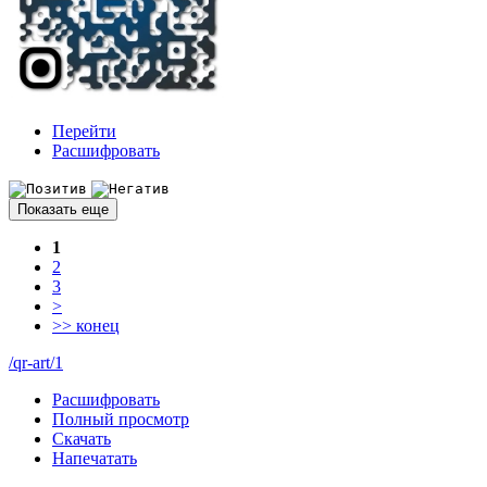
Перейти
Расшифровать
Показать еще
1
2
3
>
>>
конец
/qr-art/1
Расшифровать
Полный просмотр
Скачать
Напечатать