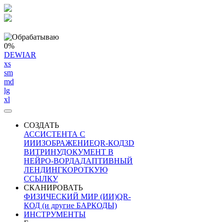
0%
DEWIAR
xs
sm
md
lg
xl
СОЗДАТЬ
АССИСТЕНТА С
ИИ
ИЗОБРАЖЕНИЕ
QR-КОД
3D
ВИТРИНУ
ДОКУМЕНТ В
НЕЙРО-ВОРД
АДАПТИВНЫЙ
ЛЕНДИНГ
КОРОТКУЮ
ССЫЛКУ
СКАНИРОВАТЬ
ФИЗИЧЕСКИЙ МИР (ИИ)
QR-
КОД (и другие БАРКОДЫ)
ИНСТРУМЕНТЫ