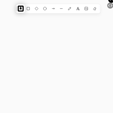
Dewiar ГЛАВНАЯ СТРАНИЦА
AI-ЧАТ | КОНСТРУКТОР АССИСТЕНТОВ | ИИ ВИДЖЕТ
ДЛЯ САЙТА (Gemini)
Shapes
ЧАТ ЖПТ
ГЕНЕРАТОР ИЗОБРАЖЕНИЙ (поддержка > 200 000
нейросетей)
ГЕНЕРАТОР МЕДИА (более 25 нейросетей)
ИИ АНАЛИЗАТОР ИЗОБРАЖЕНИЙ
AI-ХОЛСТ | Цифровое зрение (Gemini + Dall-e)
ДУАЛЬНАЯ ИНТЕЛЛЕКТ-КАРТА c ИИ
ТРАНСКРИБАЦИЯ АУДИО в ТЕКСТ
AI-MINDMAP | ИНТЕЛЛЕКТ-КАРТА c ИИ
AI-АССИСТЕНТЫ (ChatGPT+TTS+WISPER)
NEURAL WORD (ChatGPT, Dall-e, Gemini, Lexica)
AI-СКАНЕР ФИЗИЧЕСКОГО МИРА
AI-АРЕНА (тестируем текстом)
AI-АРЕНА (тест
рисунком)