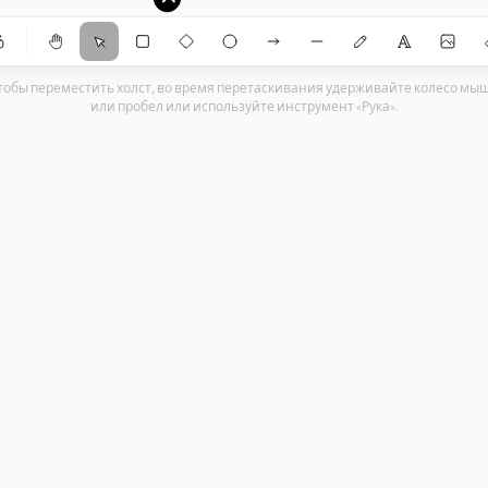
ЛЯ САЙТА (Gemini)
hapes
осетей)
тобы переместить холст, во время перетаскивания удерживайте колесо мы
или пробел или используйте инструмент «Рука».
м)