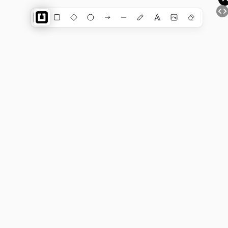
Dewiar ГЛАВНАЯ СТРАНИЦА
AI-ЧАТ | КОНСТРУКТОР АССИСТЕНТОВ | ИИ ВИДЖЕТ
ДЛЯ САЙТА (Gemini)
Shapes
ЧАТ ЖПТ
ГЕНЕРАТОР ИЗОБРАЖЕНИЙ (поддержка > 200 000
нейросетей)
ГЕНЕРАТОР МЕДИА (более 25 нейросетей)
ИИ АНАЛИЗАТОР ИЗОБРАЖЕНИЙ
AI-ХОЛСТ | Цифровое зрение (Gemini + Dall-e)
ДУАЛЬНАЯ ИНТЕЛЛЕКТ-КАРТА c ИИ
ТРАНСКРИБАЦИЯ АУДИО в ТЕКСТ
AI-MINDMAP | ИНТЕЛЛЕКТ-КАРТА c ИИ
AI-АССИСТЕНТЫ (ChatGPT+TTS+WISPER)
NEURAL WORD (ChatGPT, Dall-e, Gemini, Lexica)
AI-СКАНЕР ФИЗИЧЕСКОГО МИРА
AI-АРЕНА (тестируем текстом)
AI-АРЕНА (тест
рисунком)