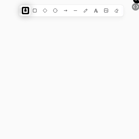
Dewiar ГЛАВНАЯ СТРАНИЦА
AI-ЧАТ | КОНСТРУКТОР АССИСТЕНТОВ | ИИ ВИДЖЕТ
ДЛЯ САЙТА (Gemini)
Shapes
ЧАТ ЖПТ
ГЕНЕРАТОР ИЗОБРАЖЕНИЙ (поддержка > 200 000
нейросетей)
ГЕНЕРАТОР МЕДИА (более 25 нейросетей)
ИИ АНАЛИЗАТОР ИЗОБРАЖЕНИЙ
AI-ХОЛСТ | Цифровое зрение (Gemini + Dall-e)
ДУАЛЬНАЯ ИНТЕЛЛЕКТ-КАРТА c ИИ
ТРАНСКРИБАЦИЯ АУДИО в ТЕКСТ
AI-MINDMAP | ИНТЕЛЛЕКТ-КАРТА c ИИ
AI-АССИСТЕНТЫ (ChatGPT+TTS+WISPER)
NEURAL WORD (ChatGPT, Dall-e, Gemini, Lexica)
AI-СКАНЕР ФИЗИЧЕСКОГО МИРА
AI-АРЕНА (тестируем текстом)
AI-АРЕНА (тест
рисунком)