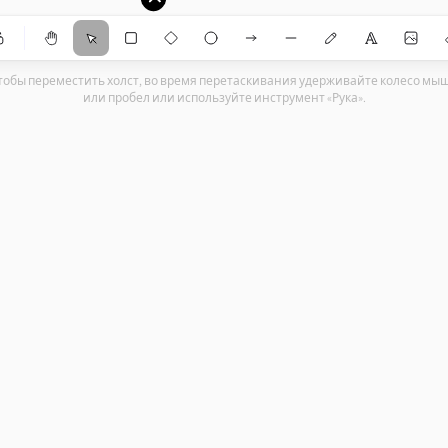
ЛЯ САЙТА (Gemini)
hapes
осетей)
тобы переместить холст, во время перетаскивания удерживайте колесо мы
или пробел или используйте инструмент «Рука».
м)