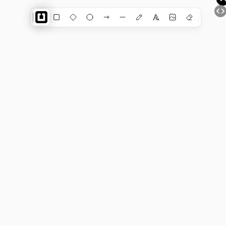
Dewiar ГЛАВНАЯ СТРАНИЦА
AI-ЧАТ | КОНСТРУКТОР АССИСТЕНТОВ | ИИ ВИДЖЕТ
ДЛЯ САЙТА (Gemini)
Shapes
ЧАТ ЖПТ
ГЕНЕРАТОР ИЗОБРАЖЕНИЙ (поддержка > 200 000
нейросетей)
ГЕНЕРАТОР МЕДИА (более 25 нейросетей)
ИИ АНАЛИЗАТОР ИЗОБРАЖЕНИЙ
AI-ХОЛСТ | Цифровое зрение (Gemini + Dall-e)
ДУАЛЬНАЯ ИНТЕЛЛЕКТ-КАРТА c ИИ
ТРАНСКРИБАЦИЯ АУДИО в ТЕКСТ
AI-MINDMAP | ИНТЕЛЛЕКТ-КАРТА c ИИ
AI-АССИСТЕНТЫ (ChatGPT+TTS+WISPER)
NEURAL WORD (ChatGPT, Dall-e, Gemini, Lexica)
AI-СКАНЕР ФИЗИЧЕСКОГО МИРА
AI-АРЕНА (тестируем текстом)
AI-АРЕНА (тест
рисунком)