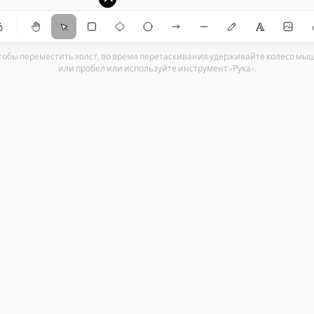
ЛЯ САЙТА (Gemini)
hapes
осетей)
тобы переместить холст, во время перетаскивания удерживайте колесо мы
или пробел или используйте инструмент «Рука».
м)