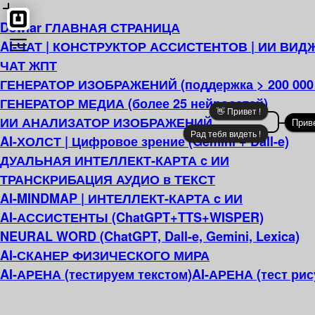
Dewiar ГЛАВНАЯ СТРАНИЦА
AI-ЧАТ | КОНСТРУКТОР АССИСТЕНТОВ | ИИ ВИДЖ
ЧАТ ЖПТ
ГЕНЕРАТОР ИЗОБРАЖЕНИЙ (поддержка > 200 000 
ГЕНЕРАТОР МЕДИА (более 25 нейросетей)
👋 Привет !
ИИ АНАЛИЗАТОР ИЗОБРАЖЕНИЙ
Прив
Рад тебя видеть !
AI-ХОЛСТ | Цифровое зрение (Gemini + Dall-e)
ДУАЛЬНАЯ ИНТЕЛЛЕКТ-КАРТА c ИИ
ТРАНСКРИБАЦИЯ АУДИО в ТЕКСТ
AI-MINDMAP | ИНТЕЛЛЕКТ-КАРТА c ИИ
AI-АССИСТЕНТЫ (ChatGPT+TTS+WISPER)
NEURAL WORD (ChatGPT, Dall-e, Gemini, Lexica)
AI-СКАНЕР ФИЗИЧЕСКОГО МИРА
AI-АРЕНА (тестируем текстом)
AI-АРЕНА (тест рис