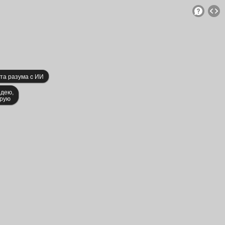
та разума c ИИ
идею,
ирую