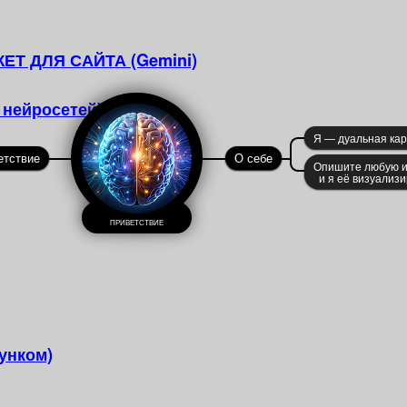
ЕТ ДЛЯ САЙТА (Gemini)
нейросетей)
Я — дуальная кар
етствие
О себе
Опишите любую 
и я её визуализ
ПРИВЕТСТВИЕ
унком)