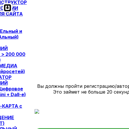
ОНСТРУКТОР
ОВ | ИИ
Я САЙТА
Ельный и
Альный)
НИЙ
 > 200 000
)
 МЕДИА
ейросетей)
АТОР
НИЙ
Вы должны пройти регистрацию/авто
 Цифровое
Это займет не больше 20 секунд!
ni + Dall-e)
-КАРТА c
ЩЕНИЕ
T)