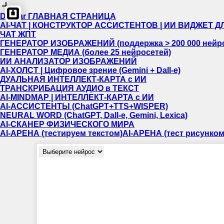
Dewiar ГЛАВНАЯ СТРАНИЦА
AI-ЧАТ | КОНСТРУКТОР АССИСТЕНТОВ | ИИ ВИДЖЕТ ДЛ
ЧАТ ЖПТ
ГЕНЕРАТОР ИЗОБРАЖЕНИЙ (поддержка > 200 000 нейро
ГЕНЕРАТОР МЕДИА (более 25 нейросетей)
ИИ АНАЛИЗАТОР ИЗОБРАЖЕНИЙ
AI-ХОЛСТ | Цифровое зрение (Gemini + Dall-e)
ДУАЛЬНАЯ ИНТЕЛЛЕКТ-КАРТА c ИИ
ТРАНСКРИБАЦИЯ АУДИО в ТЕКСТ
AI-MINDMAP | ИНТЕЛЛЕКТ-КАРТА c ИИ
AI-АССИСТЕНТЫ (ChatGPT+TTS+WISPER)
NEURAL WORD (ChatGPT, Dall-e, Gemini, Lexica)
AI-СКАНЕР ФИЗИЧЕСКОГО МИРА
AI-АРЕНА (тестируем текстом)
AI-АРЕНА (тест рисунком