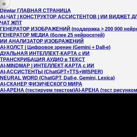
Dewiar ГЛАВНАЯ СТРАНИЦА
AI-ЧАТ | КОНСТРУКТОР АССИСТЕНТОВ | ИИ ВИДЖЕТ ДЛ
ЧАТ ЖПТ
ГЕНЕРАТОР ИЗОБРАЖЕНИЙ (поддержка > 200 000 нейро
ГЕНЕРАТОР МЕДИА (более 25 нейросетей)
ИИ АНАЛИЗАТОР ИЗОБРАЖЕНИЙ
AI-ХОЛСТ | Цифровое зрение (Gemini + Dall-e)
ДУАЛЬНАЯ ИНТЕЛЛЕКТ-КАРТА c ИИ
ТРАНСКРИБАЦИЯ АУДИО в ТЕКСТ
AI-MINDMAP | ИНТЕЛЛЕКТ-КАРТА c ИИ
AI-АССИСТЕНТЫ (ChatGPT+TTS+WISPER)
NEURAL WORD (ChatGPT, Dall-e, Gemini, Lexica)
AI-СКАНЕР ФИЗИЧЕСКОГО МИРА
AI-АРЕНА (тестируем текстом)
AI-АРЕНА (тест рисунком
Вы должны пройти регистрацию/авторизацию!
Это займет не больше 20 секунд!!!