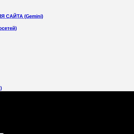
Я САЙТА (Gemini)
сетей)
)