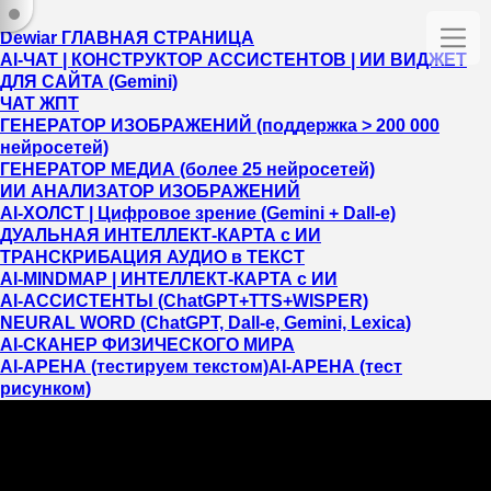
Dewiar ГЛАВНАЯ СТРАНИЦА
AI-ЧАТ | КОНСТРУКТОР АССИСТЕНТОВ | ИИ ВИДЖЕТ
ДЛЯ САЙТА (Gemini)
ЧАТ ЖПТ
ГЕНЕРАТОР ИЗОБРАЖЕНИЙ (поддержка > 200 000
нейросетей)
ГЕНЕРАТОР МЕДИА (более 25 нейросетей)
ИИ АНАЛИЗАТОР ИЗОБРАЖЕНИЙ
AI-ХОЛСТ | Цифровое зрение (Gemini + Dall-e)
ДУАЛЬНАЯ ИНТЕЛЛЕКТ-КАРТА c ИИ
ТРАНСКРИБАЦИЯ АУДИО в ТЕКСТ
AI-MINDMAP | ИНТЕЛЛЕКТ-КАРТА c ИИ
AI-АССИСТЕНТЫ (ChatGPT+TTS+WISPER)
NEURAL WORD (ChatGPT, Dall-e, Gemini, Lexica)
AI-СКАНЕР ФИЗИЧЕСКОГО МИРА
AI-АРЕНА (тестируем текстом)
AI-АРЕНА (тест
рисунком)
Вы должны пройти регистрацию/авторизацию!
Это займет не больше 20 секунд!!!