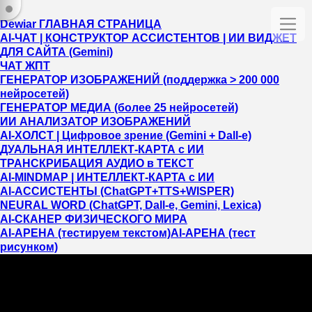
Dewiar ГЛАВНАЯ СТРАНИЦА
AI-ЧАТ | КОНСТРУКТОР АССИСТЕНТОВ | ИИ ВИДЖЕТ
ДЛЯ САЙТА (Gemini)
ЧАТ ЖПТ
ГЕНЕРАТОР ИЗОБРАЖЕНИЙ (поддержка > 200 000
нейросетей)
ГЕНЕРАТОР МЕДИА (более 25 нейросетей)
ИИ АНАЛИЗАТОР ИЗОБРАЖЕНИЙ
AI-ХОЛСТ | Цифровое зрение (Gemini + Dall-e)
ДУАЛЬНАЯ ИНТЕЛЛЕКТ-КАРТА c ИИ
ТРАНСКРИБАЦИЯ АУДИО в ТЕКСТ
AI-MINDMAP | ИНТЕЛЛЕКТ-КАРТА c ИИ
AI-АССИСТЕНТЫ (ChatGPT+TTS+WISPER)
NEURAL WORD (ChatGPT, Dall-e, Gemini, Lexica)
AI-СКАНЕР ФИЗИЧЕСКОГО МИРА
AI-АРЕНА (тестируем текстом)
AI-АРЕНА (тест
рисунком)
Вы должны пройти регистрацию/авторизацию!
Это займет не больше 20 секунд!!!