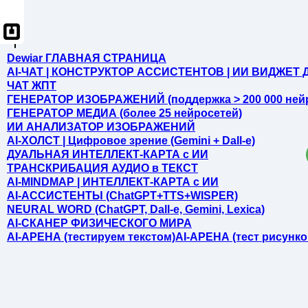
Dewiar ГЛАВНАЯ СТРАНИЦА
AI-ЧАТ | КОНСТРУКТОР АССИСТЕНТОВ | ИИ ВИДЖЕТ Д
ЧАТ ЖПТ
ГЕНЕРАТОР ИЗОБРАЖЕНИЙ (поддержка > 200 000 ней
ГЕНЕРАТОР МЕДИА (более 25 нейросетей)
ИИ АНАЛИЗАТОР ИЗОБРАЖЕНИЙ
AI-ХОЛСТ | Цифровое зрение (Gemini + Dall-e)
ДУАЛЬНАЯ ИНТЕЛЛЕКТ-КАРТА c ИИ
ТРАНСКРИБАЦИЯ АУДИО в ТЕКСТ
AI-MINDMAP | ИНТЕЛЛЕКТ-КАРТА c ИИ
AI-АССИСТЕНТЫ (ChatGPT+TTS+WISPER)
NEURAL WORD (ChatGPT, Dall-e, Gemini, Lexica)
AI-СКАНЕР ФИЗИЧЕСКОГО МИРА
AI-АРЕНА (тестируем текстом)
AI-АРЕНА (тест рисунко